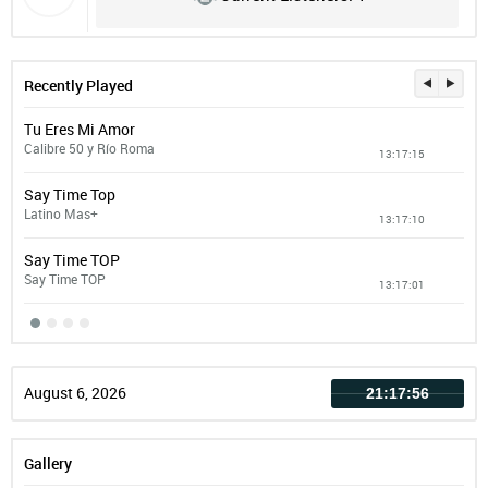
Recently Played
Tu Eres Mi Amor
Una
Calibre 50 y Río Roma
Con
13:17:15
Say Time Top
Te 
Latino Mas+
Joa
13:17:10
Say Time TOP
Mi 
Say Time TOP
13:17:01
August 6, 2026
21:17:56
Gallery